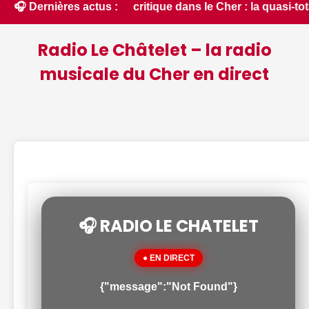
 dans un état critique dans le Cher : la quasi-totalité du dé
🎧 Dernières actus :
Radio Le Châtelet – la radio
musicale du Cher en direct
🎧 RADIO LE CHATELET
● EN DIRECT
{"message":"Not Found"}