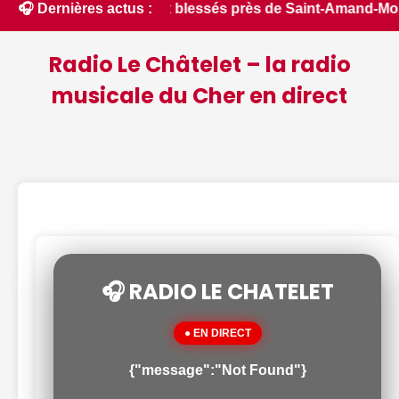
ase et fait deux blessés près de Saint-Amand-Montrond - ici.f
🎧 Dernières actus :
Radio Le Châtelet – la radio
musicale du Cher en direct
🎧 RADIO LE CHATELET
● EN DIRECT
{"message":"Not Found"}