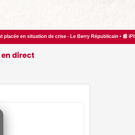
e Berry Républicain • 📰 iPhone 18 Pro : il sera bien plus ch
 en direct