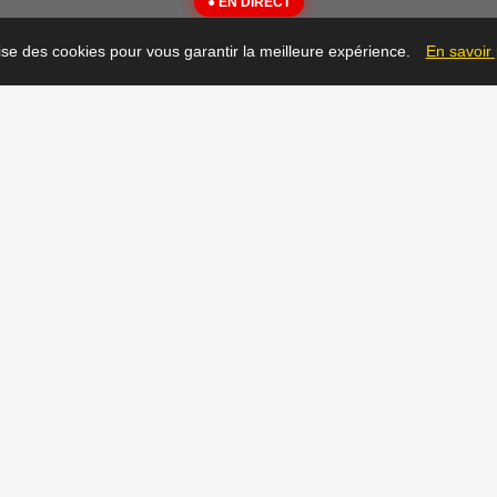
● EN DIRECT
{"message":"Not Found"}
lise des cookies pour vous garantir la meilleure expérience.
En savoir
▶
Prêt