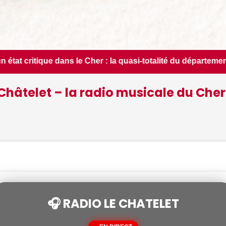
asi-totalité du département placée en situation de crise - L
Châtelet – la radio musicale du Cher
🎧 RADIO LE CHATELET