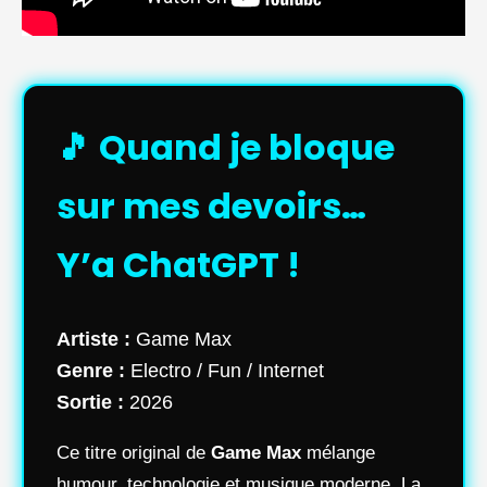
🎵 Quand je bloque
sur mes devoirs…
Y’a ChatGPT !
Artiste :
Game Max
Genre :
Electro / Fun / Internet
Sortie :
2026
Ce titre original de
Game Max
mélange
humour, technologie et musique moderne. La