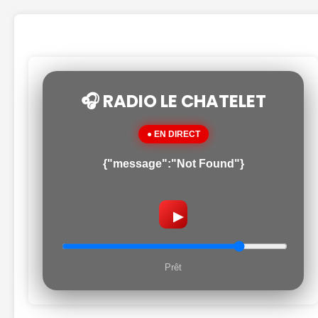
🎧 RADIO LE CHATELET
● EN DIRECT
{"message":"Not Found"}
▶
Prêt