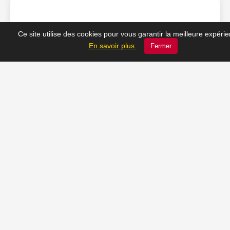
❤️ Nos coups de cœur
Ce site utilise des cookies pour vous garantir la meilleure expéri
En savoir plus
Fermer
du moment