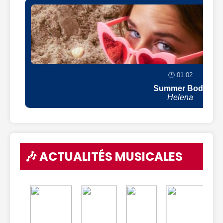
🕒 01:02
Summer Body
Helena
🎶 ACTUALITÉS MUSICALES