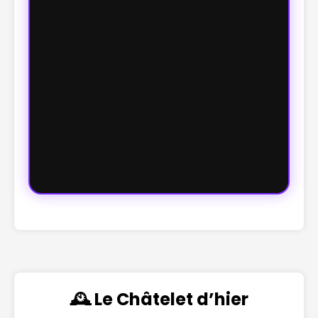
🕰️ Le Châtelet d’hier