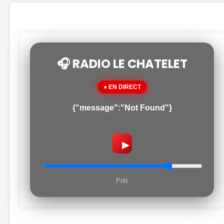
🎧 RADIO LE CHATELET
● EN DIRECT
{"message":"Not Found"}
▶
Prêt