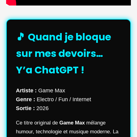
🎵 Quand je bloque
sur mes devoirs…
Y’a ChatGPT !
Artiste :
Game Max
Genre :
Electro / Fun / Internet
Sortie :
2026
Ce titre original de
Game Max
mélange
humour, technologie et musique moderne. La