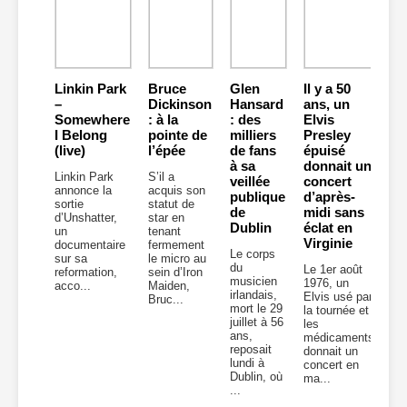
Linkin Park
Bruce
Glen
Il y a 50
–
Dickinson
Hansard
ans, un
Somewhere
: à la
: des
Elvis
I Belong
pointe de
milliers
Presley
(live)
l’épée
de fans
épuisé
à sa
donnait un
Linkin Park
S’il a
veillée
concert
annonce la
acquis son
publique
d’après-
sortie
statut de
de
midi sans
d’Unshatter,
star en
Dublin
éclat en
un
tenant
Virginie
documentaire
fermement
Le corps
sur sa
le micro au
du
Le 1er août
reformation,
sein d’Iron
musicien
1976, un
acco...
Maiden,
irlandais,
Elvis usé par
Bruc...
mort le 29
la tournée et
juillet à 56
les
ans,
médicaments
reposait
donnait un
lundi à
concert en
Dublin, où
ma...
...