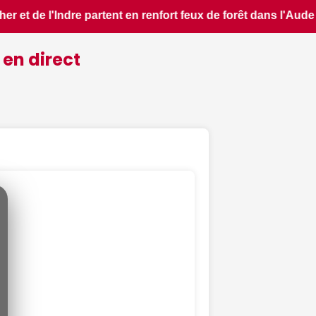
dans l'Aude - ici.fr • 📰 Les ressources en eau dans un éta
 en direct