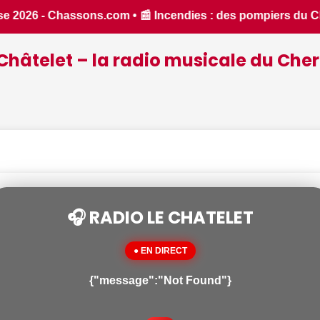
iers du Cher et de l'Indre partent en renfort feux de forêt 
Châtelet – la radio musicale du Cher
🎧 RADIO LE CHATELET
● EN DIRECT
{"message":"Not Found"}