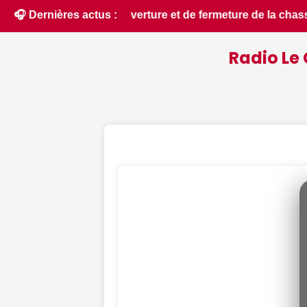
 de la chasse 2026 - Chassons.com • 📰 Incendies : des pomp
🎧 Dernières actus :
Radio Le 