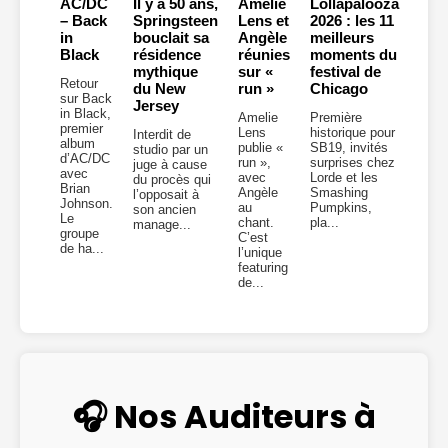
AC/DC
Il y a 50 ans,
Amelie
Lollapalooza
– Back
Springsteen
Lens et
2026 : les 11
in
bouclait sa
Angèle
meilleurs
Black
résidence
réunies
moments du
mythique
sur «
festival de
Retour
du New
run »
Chicago
sur Back
Jersey
in Black,
Amelie
Première
premier
Lens
historique pour
Interdit de
album
publie «
SB19, invités
studio par un
d’AC/DC
run »,
surprises chez
juge à cause
avec
avec
Lorde et les
du procès qui
Brian
Angèle
Smashing
l’opposait à
Johnson.
au
Pumpkins,
son ancien
Le
chant.
pla...
manage...
groupe
C’est
de ha...
l’unique
featuring
de...
🎧 Nos Auditeurs à