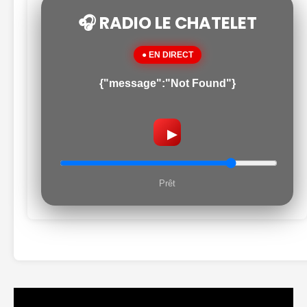
🎧 RADIO LE CHATELET
● EN DIRECT
{"message":"Not Found"}
▶
Prêt