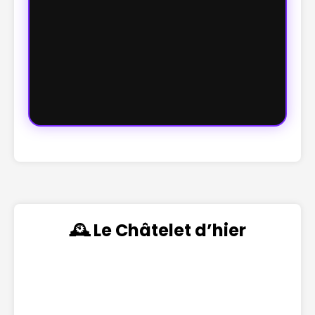
🕰️ Le Châtelet d’hier