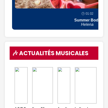
🕒 01:02
Summer Body
Helena
🎶 ACTUALITÉS MUSICALES