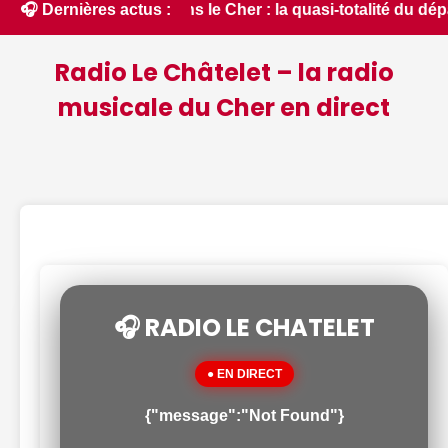
ue dans le Cher : la quasi-totalité du département placée en
🎧 Dernières actus :
Radio Le Châtelet – la radio
musicale du Cher en direct
🎧 RADIO LE CHATELET
● EN DIRECT
{"message":"Not Found"}