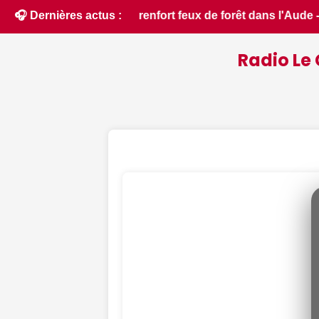
ans l'Aude - ici.fr • 📰 La loutre et le castor, des espèces 
🎧 Dernières actus :
Radio Le 