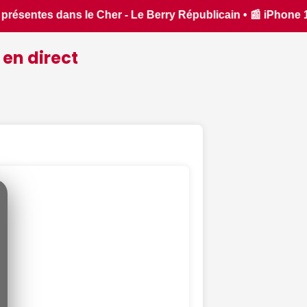
• 📰 iPhone 18 Pro : il sera bien plus cher que prévu - ipho
 en direct