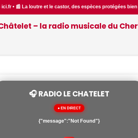
protégées bien présentes dans le Cher - Le Berry Républicain 
Châtelet – la radio musicale du Cher
🎧 RADIO LE CHATELET
● EN DIRECT
{"message":"Not Found"}