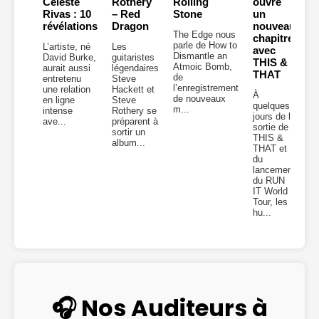
Celeste
Rothery
Rolling
ouvre
Rivas : 10
– Red
Stone
un
révélations
Dragon
nouveau
The Edge nous
chapitre
parle de How to
L’artiste, né
Les
avec
Dismantle an
David Burke,
guitaristes
THIS &
Atmoic Bomb,
aurait aussi
légendaires
THAT
de
entretenu
Steve
l’enregistrement
une relation
Hackett et
À
de nouveaux
en ligne
Steve
quelques
m...
intense
Rothery se
jours de la
ave...
préparent à
sortie de
sortir un
THIS &
album...
THAT et
du
lancement
du RUN
IT World
Tour, les
hu...
🎧 Nos Auditeurs à