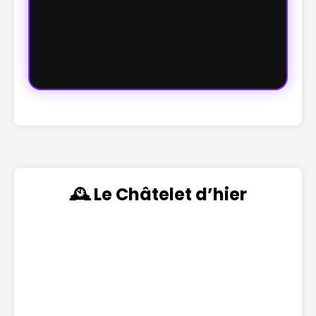
🕰️ Le Châtelet d’hier