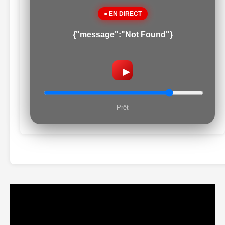
● EN DIRECT
{"message":"Not Found"}
▶
Prêt