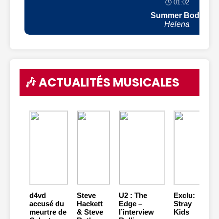
🕒 01:02
Summer Body
Helena
🎶 ACTUALITÉS MUSICALES
d4vd
Steve
U2 : The
Exclu:
accusé du
Hackett
Edge –
Stray
meurtre de
& Steve
l’interview
Kids