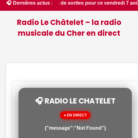
... Nos suggestions de sorties pour ce vendredi 7 août dans 
🎧 Dernières actus :
Radio Le Châtelet – la radio
musicale du Cher en direct
🎧 RADIO LE CHATELET
● EN DIRECT
{"message":"Not Found"}