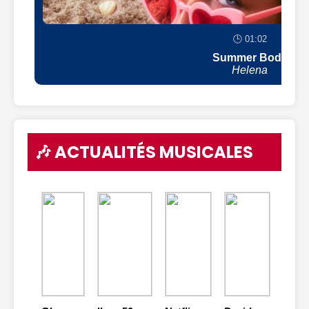
🕒 01:02
Summer Body
Helena
🎶 ACTUALITÉS MUSICALES