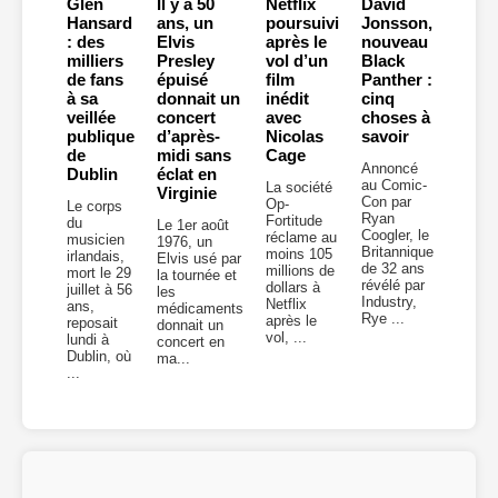
Glen
Il y a 50
Netflix
David
Hansard
ans, un
poursuivi
Jonsson,
: des
Elvis
après le
nouveau
milliers
Presley
vol d’un
Black
de fans
épuisé
film
Panther :
à sa
donnait un
inédit
cinq
veillée
concert
avec
choses à
publique
d’après-
Nicolas
savoir
de
midi sans
Cage
Annoncé
Dublin
éclat en
au Comic-
La société
Virginie
Con par
Op-
Le corps
Ryan
Fortitude
du
Le 1er août
Coogler, le
réclame au
musicien
1976, un
Britannique
moins 105
irlandais,
Elvis usé par
de 32 ans
millions de
mort le 29
la tournée et
révélé par
dollars à
juillet à 56
les
Industry,
Netflix
ans,
médicaments
Rye ...
après le
reposait
donnait un
vol, ...
lundi à
concert en
Dublin, où
ma...
...