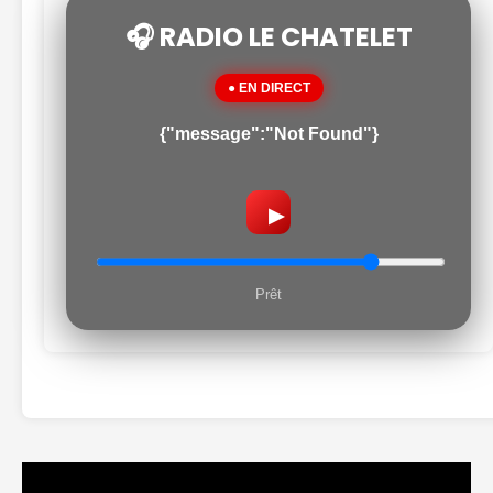
🎧 RADIO LE CHATELET
● EN DIRECT
{"message":"Not Found"}
▶
Prêt