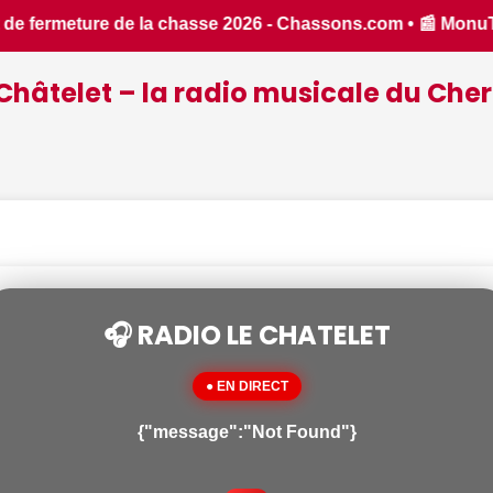
onuTrack : une application inventée par un Berrichon, bien p
Châtelet – la radio musicale du Cher
🎧 RADIO LE CHATELET
● EN DIRECT
{"message":"Not Found"}