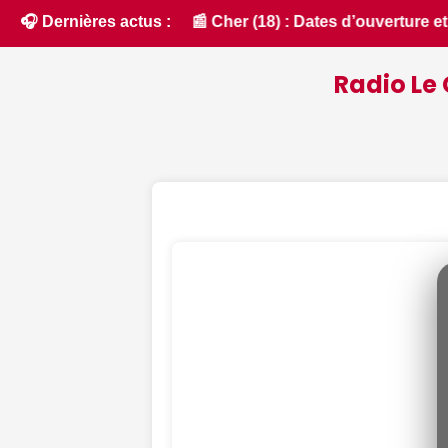
ture et de fermeture de la chasse 2026 - Chassons.com • 📰 M
🎧 Dernières actus :
Radio Le 