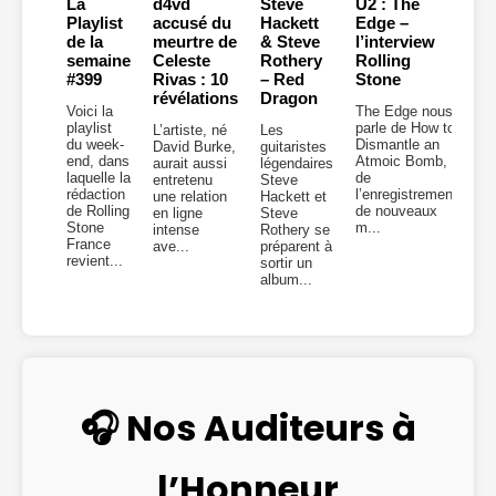
La
d4vd
Steve
U2 : The
Playlist
accusé du
Hackett
Edge –
de la
meurtre de
& Steve
l’interview
semaine
Celeste
Rothery
Rolling
#399
Rivas : 10
– Red
Stone
révélations
Dragon
Voici la
The Edge nous
playlist
parle de How to
L’artiste, né
Les
du week-
Dismantle an
David Burke,
guitaristes
end, dans
Atmoic Bomb,
aurait aussi
légendaires
laquelle la
de
entretenu
Steve
rédaction
l’enregistrement
une relation
Hackett et
de Rolling
de nouveaux
en ligne
Steve
Stone
m...
intense
Rothery se
France
ave...
préparent à
revient...
sortir un
album...
🎧 Nos Auditeurs à
l’Honneur