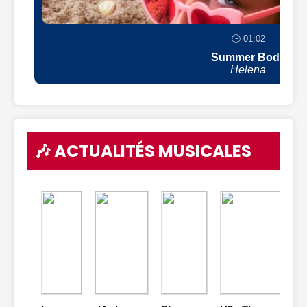
🕒 01:02
Summer Body
Helena
🎶 ACTUALITÉS MUSICALES