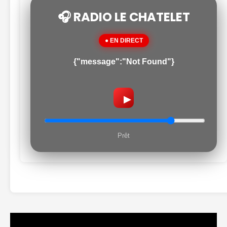
🎧 RADIO LE CHATELET
● EN DIRECT
{"message":"Not Found"}
▶
Prêt