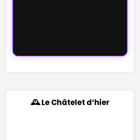
🕰️ Le Châtelet d’hier