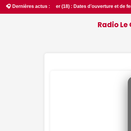
de fermeture de la chasse 2026 - Chassons.com • 📰 MonuTrack
🎧 Dernières actus :
Radio Le 