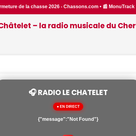
 : une application inventée par un Berrichon, bien pratique 
Châtelet – la radio musicale du Cher
🎧 RADIO LE CHATELET
● EN DIRECT
{"message":"Not Found"}