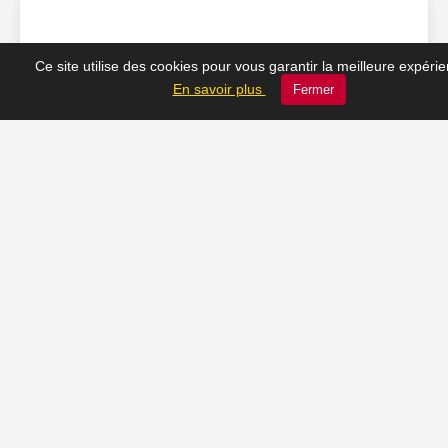
❤️ Nos coups de cœur
Ce site utilise des cookies pour vous garantir la meilleure expéri
En savoir plus
Fermer
du moment