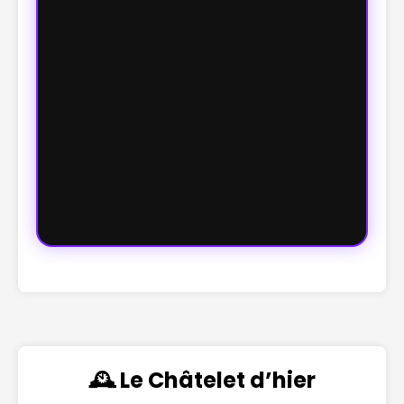
🕰️ Le Châtelet d’hier