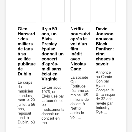
Glen
Il y a 50
Netflix
David
Hansard
ans, un
poursuivi
Jonsson,
: des
Elvis
après le
nouveau
milliers
Presley
vol d’un
Black
de fans
épuisé
film
Panther :
à sa
donnait un
inédit
cinq
veillée
concert
avec
choses à
publique
d’après-
Nicolas
savoir
de
midi sans
Cage
Annoncé
Dublin
éclat en
au Comic-
La société
Virginie
Con par
Op-
Le corps
Ryan
Fortitude
du
Le 1er août
Coogler, le
réclame au
musicien
1976, un
Britannique
moins 105
irlandais,
Elvis usé par
de 32 ans
millions de
mort le 29
la tournée et
révélé par
dollars à
juillet à 56
les
Industry,
Netflix
ans,
médicaments
Rye ...
après le
reposait
donnait un
vol, ...
lundi à
concert en
Dublin, où
ma...
...