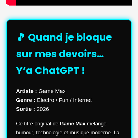
🎵 Quand je bloque
sur mes devoirs…
Y’a ChatGPT !
Artiste :
Game Max
Genre :
Electro / Fun / Internet
Sortie :
2026
Ce titre original de
Game Max
mélange
humour, technologie et musique moderne. La