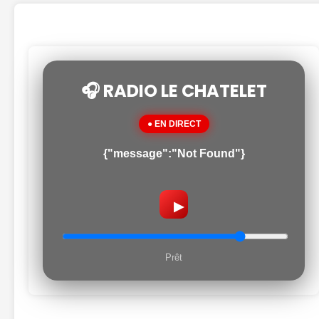
🎧 RADIO LE CHATELET
● EN DIRECT
{"message":"Not Found"}
▶
Prêt