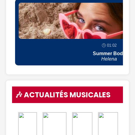
🕒 01:02
Summer Body
Helena
🎶 ACTUALITÉS MUSICALES