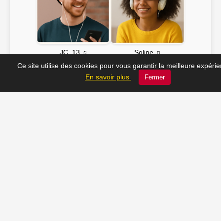
Soline ♫
JC_13 ♫
Ce site utilise des cookies pour vous garantir la meilleure expéri
En savoir plus
Fermer
📸 Tu veux apparaître ici ? Envoie-nous ta photo à
contact@radio-lechatelet.fr
Toutes les photos sont publiées avec l’accord des
personnes. Pour toute demande de retrait,
contactez-nous à
contact@radio-lechatelet.fr
.
📚 Découvrez les livres de
notre partenaire Arthur