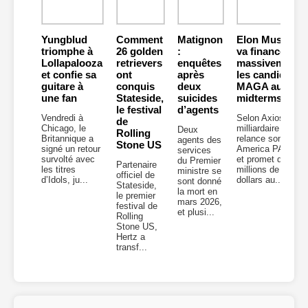
Yungblud
Comment
Matignon
Elon Musk
triomphe à
26 golden
:
va financer
Lollapalooza
retrievers
enquêtes
massivement
et confie sa
ont
après
les candidats
guitare à
conquis
deux
MAGA aux
une fan
Stateside,
suicides
midterms
le festival
d’agents
Vendredi à
Selon Axios, le
de
Chicago, le
milliardaire
Deux
Rolling
Britannique a
relance son
agents des
Stone US
signé un retour
America PAC
services
survolté avec
et promet des
du Premier
Partenaire
les titres
millions de
ministre se
officiel de
d’Idols, ju...
dollars au...
sont donné
Stateside,
la mort en
le premier
mars 2026,
festival de
et plusi...
Rolling
Stone US,
Hertz a
transf...