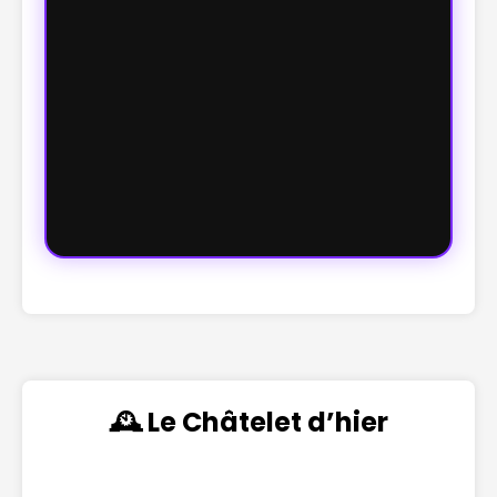
🕰️ Le Châtelet d’hier