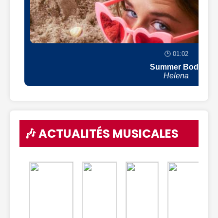
🕒 01:02
Summer Body
Helena
🎶 ACTUALITÉS MUSICALES