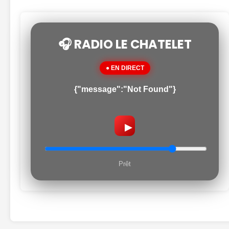
🎧 RADIO LE CHATELET
● EN DIRECT
{"message":"Not Found"}
▶
Prêt