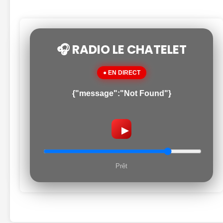
🎧 RADIO LE CHATELET
● EN DIRECT
{"message":"Not Found"}
▶
Prêt