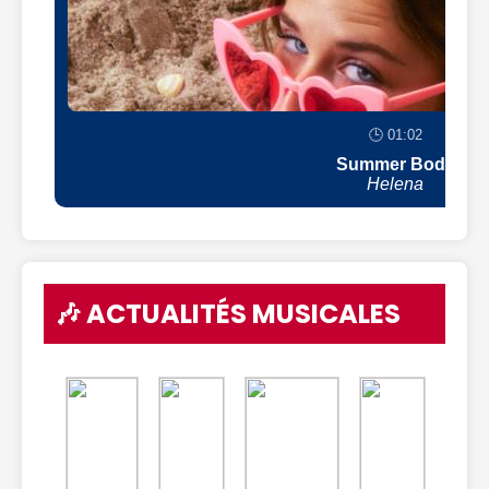
🕒 01:02
Summer Body
Helena
🎶 ACTUALITÉS MUSICALES