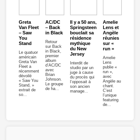
Greta
AC/DC
Il y a 50 ans,
Amelie
Van Fleet
– Back
Springsteen
Lens et
– Saw
in Black
bouclait sa
Angèle
You
résidence
réunies
Retour
Stand
mythique
sur «
sur Back
du New
run »
in Black,
Le quatuor
Jersey
premier
américain
Amelie
album
Greta Van
Lens
Interdit de
d’AC/DC
Fleet a
publie «
studio par un
avec
récemment
run »,
juge à cause
Brian
dévoilé
avec
du procès qui
Johnson.
« Saw You
Angèle au
l’opposait à
Le groupe
Stand, »
chant.
son ancien
de ha...
extrait de
C’est
manage...
so...
l’unique
featuring
de...