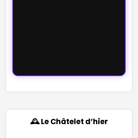
🕰️ Le Châtelet d’hier