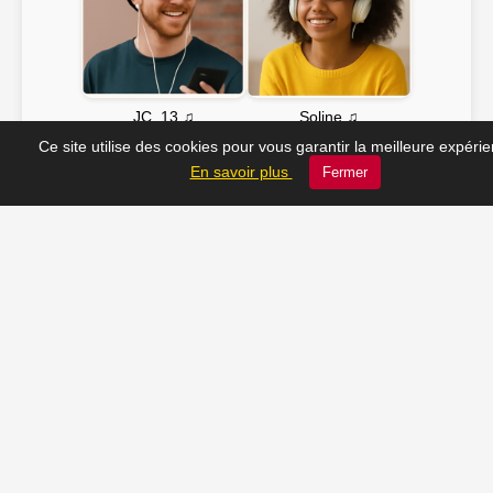
Soline ♫
JC_13 ♫
Ce site utilise des cookies pour vous garantir la meilleure expéri
En savoir plus
Fermer
📸 Tu veux apparaître ici ? Envoie-nous ta photo à
contact@radio-lechatelet.fr
Toutes les photos sont publiées avec l’accord des
personnes. Pour toute demande de retrait,
contactez-nous à
contact@radio-lechatelet.fr
.
📚 Découvrez les livres de
notre partenaire Arthur