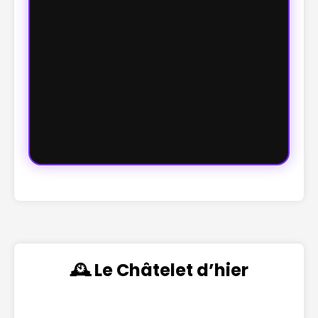
🕰️ Le Châtelet d’hier