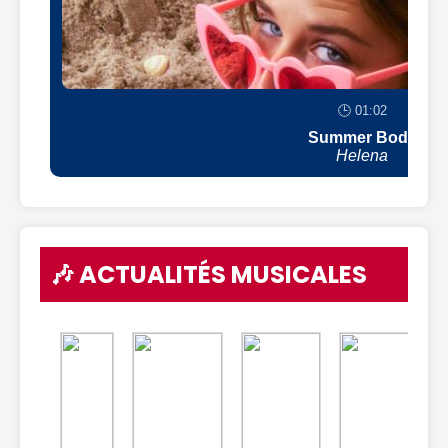
🕒 01:02
Summer Body
Helena
🎶 ACTUALITÉS MUSICALES