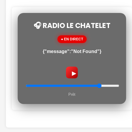
🎧 RADIO LE CHATELET
● EN DIRECT
{"message":"Not Found"}
▶
Prêt