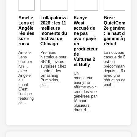
Amelie
Lollapalooza
Kanye
Bose
Lens et
2026 : les 11
West
QuietComfort
Angèle
meilleurs
accusé de
2e génération
réunies
moments du
ne pas
: le haut de
sur «
festival de
avoir payé
gamme à prix
run »
Chicago
un
réduit
producteur
Amelie
Première
Le nouveau
de
Lens
historique pour
casque de Bose
Vultures 2
publie «
SB19, invités
est en
et Bully
run »,
surprises chez
précommande
avec
Lorde et les
depuis le 6 août
Un
Angèle
Smashing
avec une
producteur
au
Pumpkins,
réduction de
anonyme
chant.
pla...
bruit...
affirme avoir
C’est
créé des voix
l’unique
générées par
featuring
IA pour
de...
plusieurs
titres d...