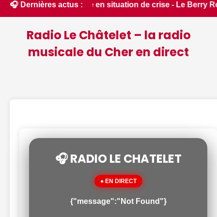
t placée en situation de crise - Le Berry Républicain • 📰 Ex
🎧 Dernières actus :
Radio Le Châtelet – la radio
musicale du Cher en direct
🎧 RADIO LE CHATELET
● EN DIRECT
{"message":"Not Found"}