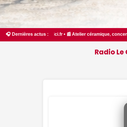
📰 Atelier céramique, concerts, Bel Été... Nos idées de sorti
🎧 Dernières actus :
Radio Le 