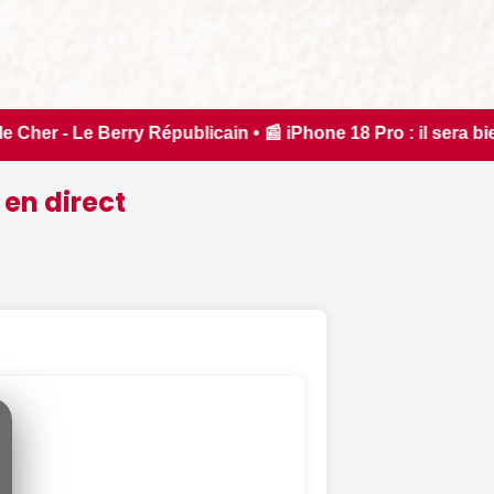
 📰 iPhone 18 Pro : il sera bien plus cher que prévu - iPhon.
 en direct