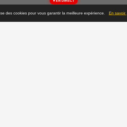
● EN DIRECT
{"message":"Not Found"}
lise des cookies pour vous garantir la meilleure expérience.
En savoir
▶
Prêt