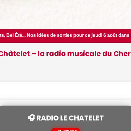
es pour ce jeudi 6 août dans le Cher - Le Berry Républicain •
Châtelet – la radio musicale du Cher
🎧 RADIO LE CHATELET