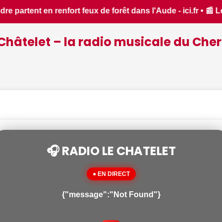
 - ici.fr • 📰 Les ressources en eau dans un état critique 
Châtelet – la radio musicale du Cher
🎧 RADIO LE CHATELET
● EN DIRECT
{"message":"Not Found"}