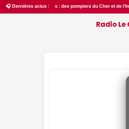
 et de l'Indre partent en renfort feux de forêt dans l'Aude
🎧 Dernières actus :
Radio Le 