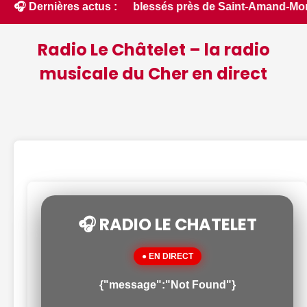
t fait deux blessés près de Saint-Amand-Montrond - ici.fr • 
🎧 Dernières actus :
Radio Le Châtelet – la radio
musicale du Cher en direct
🎧 RADIO LE CHATELET
● EN DIRECT
{"message":"Not Found"}