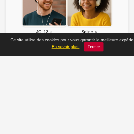
Soline ♫
JC_13 ♫
Ce site utilise des cookies pour vous garantir la meilleure expéri
En savoir plus
Fermer
📸 Tu veux apparaître ici ? Envoie-nous ta photo à
contact@radio-lechatelet.fr
Toutes les photos sont publiées avec l’accord des
personnes. Pour toute demande de retrait,
contactez-nous à
contact@radio-lechatelet.fr
.
📚 Découvrez les livres de
notre partenaire Arthur