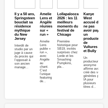
Il y a 50 ans,
Amelie
Lollapalooza
Kanye
Springsteen
Lens et
2026 : les 11
West
bouclait sa
Angèle
meilleurs
accusé de
résidence
réunies
moments du
ne pas
mythique
sur «
festival de
avoir payé
du New
run »
Chicago
un
Jersey
producteur
Amelie
Première
de
Lens
historique pour
Interdit de
Vultures 2
publie «
SB19, invités
studio par un
et Bully
run »,
surprises chez
juge à cause
avec
Lorde et les
du procès qui
Un
Angèle
Smashing
l’opposait à
producteur
au
Pumpkins,
son ancien
anonyme
chant.
pla...
manage...
affirme avoir
C’est
créé des voix
l’unique
générées par
featuring
IA pour
de...
plusieurs
titres d...