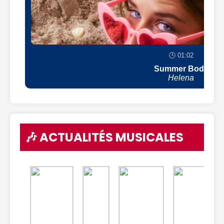
🕒 01:02
Summer Body
Helena
🎶 ACTUALITÉS MUSICALES