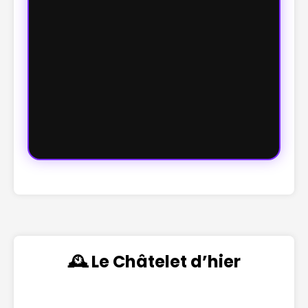
🕰️ Le Châtelet d’hier