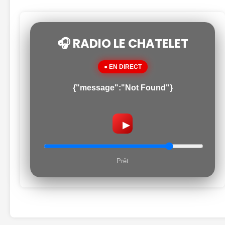
🎧 RADIO LE CHATELET
● EN DIRECT
{"message":"Not Found"}
▶
Prêt