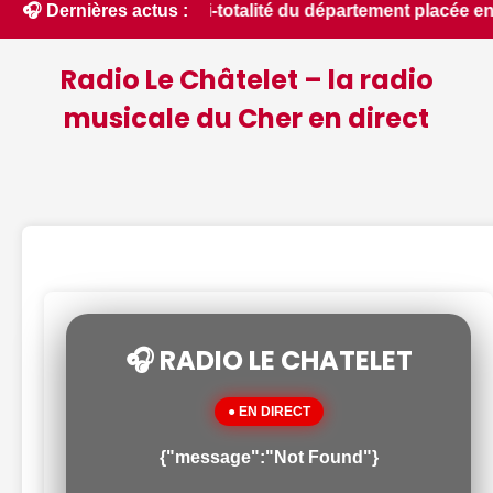
 : la quasi-totalité du département placée en situation de cr
🎧 Dernières actus :
Radio Le Châtelet – la radio
musicale du Cher en direct
🎧 RADIO LE CHATELET
● EN DIRECT
{"message":"Not Found"}