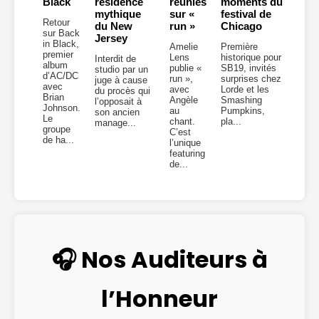
Black
résidence
réunies
moments du
mythique
sur «
festival de
Retour
du New
run »
Chicago
sur Back
Jersey
in Black,
Amelie
Première
premier
Lens
historique pour
Interdit de
album
publie «
SB19, invités
studio par un
d’AC/DC
run »,
surprises chez
juge à cause
avec
avec
Lorde et les
du procès qui
Brian
Angèle
Smashing
l’opposait à
Johnson.
au
Pumpkins,
son ancien
Le
chant.
pla...
manage...
groupe
C’est
de ha...
l’unique
featuring
de...
🎧 Nos Auditeurs à
l’Honneur