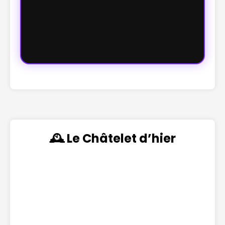
🕰️ Le Châtelet d’hier