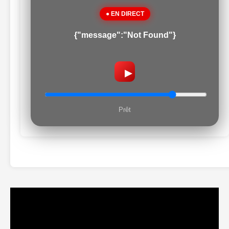
● EN DIRECT
{"message":"Not Found"}
▶
Prêt