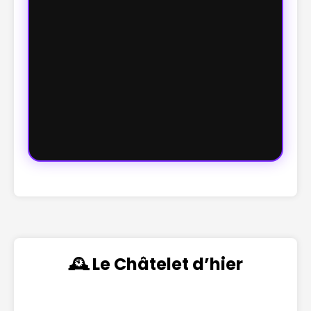
🕰️ Le Châtelet d’hier