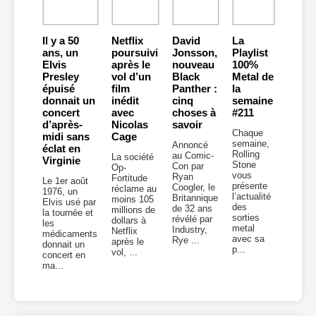
Il y a 50
Netflix
David
La
ans, un
poursuivi
Jonsson,
Playlist
Elvis
après le
nouveau
100%
Presley
vol d’un
Black
Metal de
épuisé
film
Panther :
la
donnait un
inédit
cinq
semaine
concert
avec
choses à
#211
d’après-
Nicolas
savoir
Chaque
midi sans
Cage
semaine,
Annoncé
éclat en
Rolling
au Comic-
La société
Virginie
Stone
Con par
Op-
vous
Ryan
Fortitude
Le 1er août
présente
Coogler, le
réclame au
1976, un
l’actualité
Britannique
moins 105
Elvis usé par
des
de 32 ans
millions de
la tournée et
sorties
révélé par
dollars à
les
metal
Industry,
Netflix
médicaments
avec sa
Rye ...
après le
donnait un
p...
vol, ...
concert en
ma...