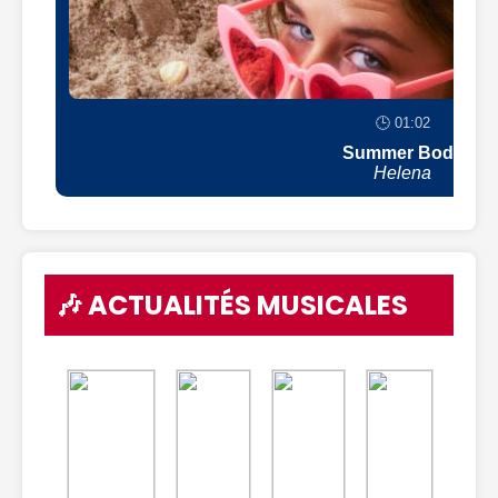
🕒 01:02
Summer Body
Helena
🎶 ACTUALITÉS MUSICALES