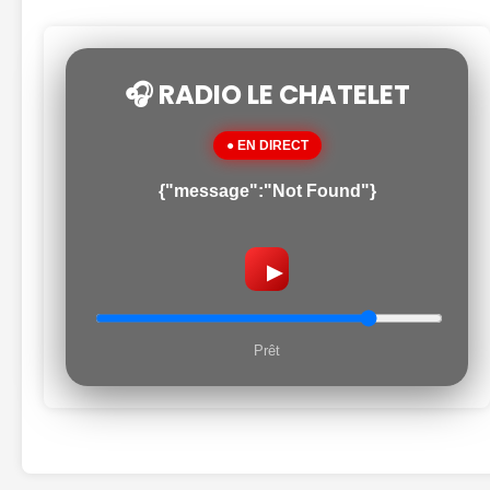
🎧 RADIO LE CHATELET
● EN DIRECT
{"message":"Not Found"}
▶
Prêt