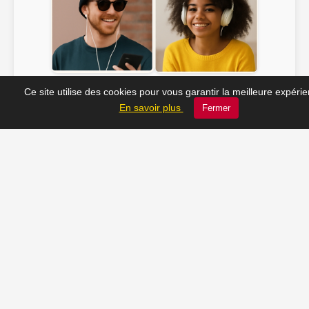
Soline ♫
JC_13 ♫
Ce site utilise des cookies pour vous garantir la meilleure expéri
En savoir plus
Fermer
📸 Tu veux apparaître ici ? Envoie-nous ta photo à
contact@radio-lechatelet.fr
Toutes les photos sont publiées avec l’accord des
personnes. Pour toute demande de retrait,
contactez-nous à
contact@radio-lechatelet.fr
.
📚 Découvrez les livres de
notre partenaire Arthur