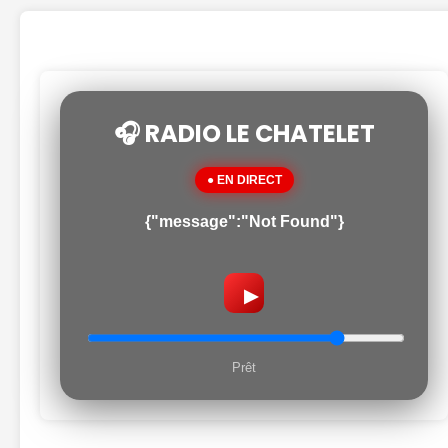
🎧 RADIO LE CHATELET
● EN DIRECT
{"message":"Not Found"}
▶
Prêt