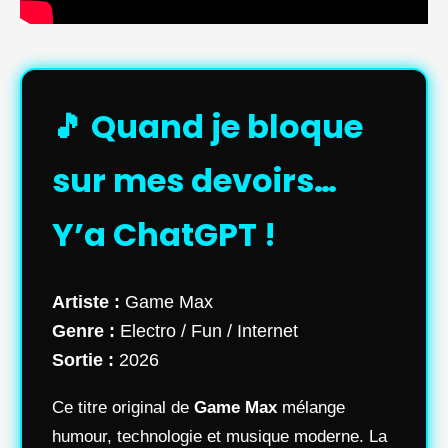
🎵 Quand je bloque
sur mes devoirs…
Y’a ChatGPT !
Artiste :
Game Max
Genre :
Electro / Fun / Internet
Sortie :
2026
Ce titre original de
Game Max
mélange
humour, technologie et musique moderne. La