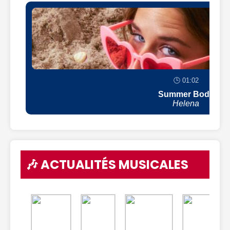
🕒 01:02
Summer Body
Helena
🎶 ACTUALITÉS MUSICALES