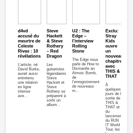
d4vd
Steve
U2 : The
Exclu:
accusé du
Hackett
Edge –
Stray
meurtre de
& Steve
l’interview
Kids
Celeste
Rothery
Rolling
ouvre
Rivas : 10
– Red
Stone
un
révélations
Dragon
nouveau
The Edge nous
chapitre
parle de How to
L’artiste, né
Les
avec
Dismantle an
David Burke,
guitaristes
THIS &
Atmoic Bomb,
aurait aussi
légendaires
THAT
de
entretenu
Steve
l’enregistrement
une relation
Hackett et
À
de nouveaux
en ligne
Steve
quelques
m...
intense
Rothery se
jours de la
ave...
préparent à
sortie de
sortir un
THIS &
album...
THAT et
du
lancement
du RUN
IT World
Tour, les