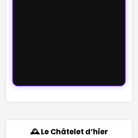
🕰️ Le Châtelet d’hier