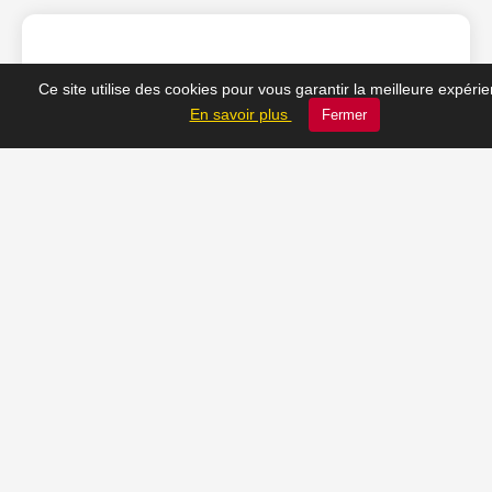
❤️ Nos coups de cœur
Ce site utilise des cookies pour vous garantir la meilleure expéri
En savoir plus
Fermer
du moment