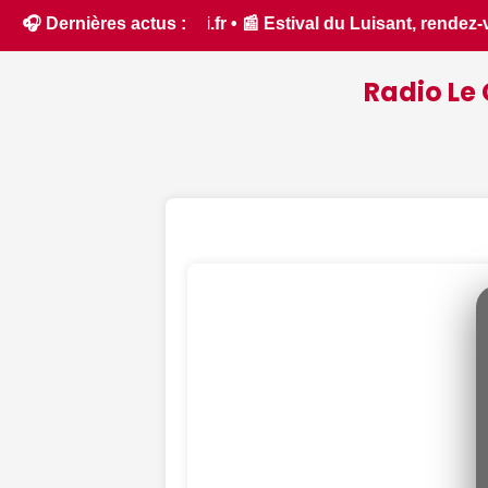
nt, rendez-vous Di(Vin)s, chasse au trésor nocturne... Nos su
🎧 Dernières actus :
Radio Le 