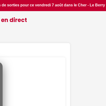
e Berry Républicain • 📰 iPhone 18 Pro : il sera bien plus c
 en direct