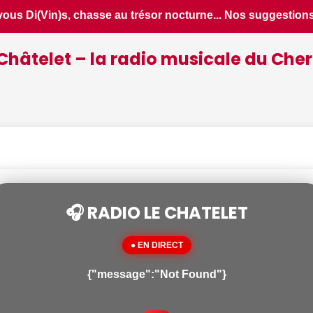
ggestions de sorties pour ce vendredi 7 août dans le Cher - L
Châtelet – la radio musicale du Cher
🎧 RADIO LE CHATELET
● EN DIRECT
{"message":"Not Found"}