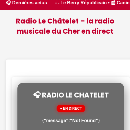
italisés - Le Berry Républicain • 📰 Canicule : le Cher plac
🎧 Dernières actus :
Radio Le Châtelet – la radio
musicale du Cher en direct
🎧 RADIO LE CHATELET
● EN DIRECT
{"message":"Not Found"}