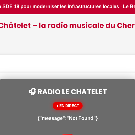
- Le Berry Républicain • 📰 Incendies : des pompiers du Cher 
Châtelet – la radio musicale du Cher
🎧 RADIO LE CHATELET
● EN DIRECT
{"message":"Not Found"}