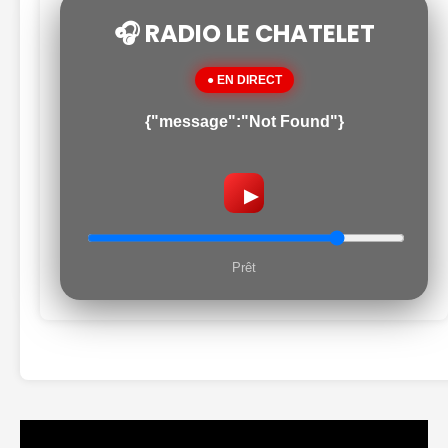
🎧 RADIO LE CHATELET
● EN DIRECT
{"message":"Not Found"}
▶
Prêt