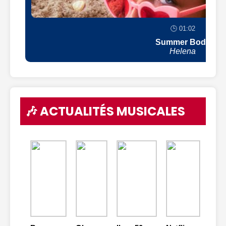
🕒 01:02
Summer Body
Helena
🎶 ACTUALITÉS MUSICALES