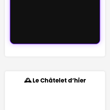
🕰️ Le Châtelet d’hier