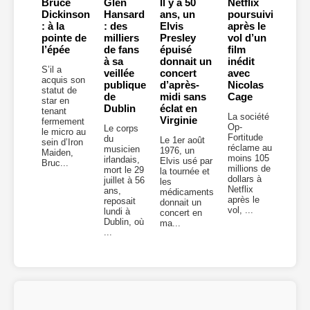
Bruce
Glen
Il y a 50
Netflix
Dickinson
Hansard
ans, un
poursuivi
: à la
: des
Elvis
après le
pointe de
milliers
Presley
vol d’un
l’épée
de fans
épuisé
film
à sa
donnait un
inédit
S’il a
veillée
concert
avec
acquis son
publique
d’après-
Nicolas
statut de
de
midi sans
Cage
star en
Dublin
éclat en
tenant
La société
Virginie
fermement
Op-
Le corps
le micro au
Fortitude
du
Le 1er août
sein d’Iron
réclame au
musicien
1976, un
Maiden,
moins 105
irlandais,
Elvis usé par
Bruc...
millions de
mort le 29
la tournée et
dollars à
juillet à 56
les
Netflix
ans,
médicaments
après le
reposait
donnait un
vol, ...
lundi à
concert en
Dublin, où
ma...
...