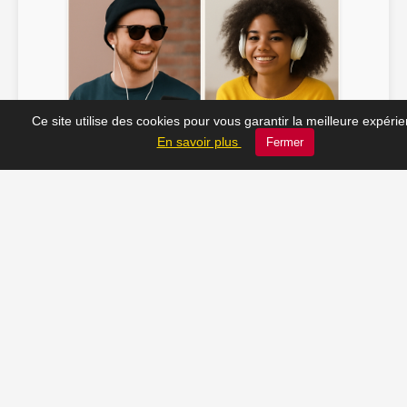
Ce site utilise des cookies pour vous garantir la meilleure expéri
Soline ♫
JC_13 ♫
En savoir plus
Fermer
📸 Tu veux apparaître ici ? Envoie-nous ta photo à
contact@radio-lechatelet.fr
Toutes les photos sont publiées avec l’accord des
personnes. Pour toute demande de retrait,
contactez-nous à
contact@radio-lechatelet.fr
.
📚 Découvrez les livres de