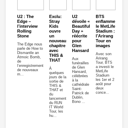
U2 : The
Exclu:
U2
BTS
Edge –
Stray
dévoile «
enflamme
l’interview
Kids
Beautiful
le MetLife
Rolling
ouvre
Day »
Stadium :
Stone
un
réécrite
l’Arirang
nouveau
pour
Tour en
The Edge nous
chapitre
Glen
images
parle de How to
avec
Hansard
Dismantle an
Avec son
THIS &
Atmoic Bomb,
Arirang
Aux
THAT
de
Tour, BTS
funérailles
l’enregistrement
a investi le
de Glen
À
de nouveaux
MetLife
Hansard,
quelques
m...
Stadium
célébrées
jours de la
les 1er et 2
à la
sortie de
août pour
cathédrale
THIS &
deux
Saint-
THAT et
conce...
Patrick de
du
Dublin,
lancement
Bono ...
du RUN
IT World
Tour, les
hu...