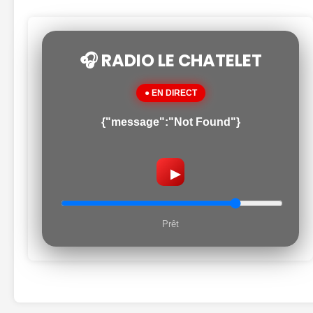
🎧 RADIO LE CHATELET
● EN DIRECT
{"message":"Not Found"}
▶
Prêt