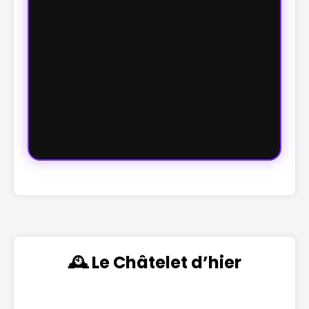
🕰️ Le Châtelet d’hier