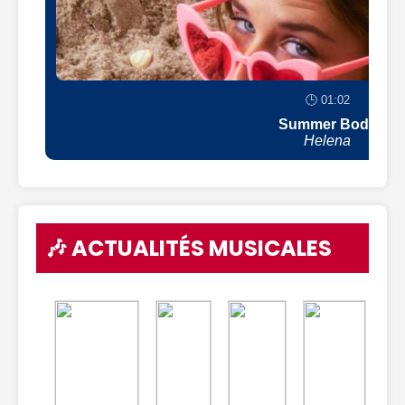
🕒 01:02
Summer Body
Helena
🎶 ACTUALITÉS MUSICALES