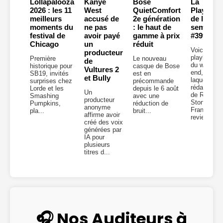
Lollapalooza
Kanye
Bose
La
2026 : les 11
West
QuietComfort
Playlist
meilleurs
accusé de
2e génération
de la
moments du
ne pas
: le haut de
semaine
festival de
avoir payé
gamme à prix
#399
Chicago
un
réduit
Voici la
producteur
playlist
Première
Le nouveau
de
du week-
historique pour
casque de Bose
Vultures 2
end, dans
SB19, invités
est en
et Bully
laquelle la
surprises chez
précommande
rédaction
Lorde et les
depuis le 6 août
Un
de Rolling
Smashing
avec une
producteur
Stone
Pumpkins,
réduction de
anonyme
France
pla...
bruit...
affirme avoir
revient...
créé des voix
générées par
IA pour
plusieurs
titres d...
🎧 Nos Auditeurs à