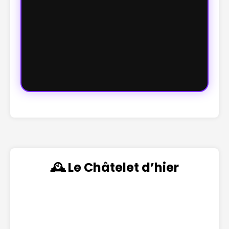
🕰️ Le Châtelet d’hier