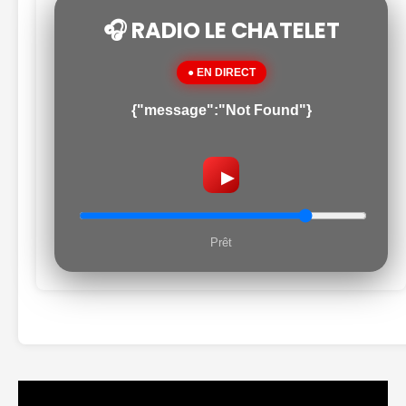
🎧 RADIO LE CHATELET
● EN DIRECT
{"message":"Not Found"}
▶
Prêt