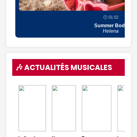
🕒 01:02
Summer Body
Helena
🎶 ACTUALITÉS MUSICALES