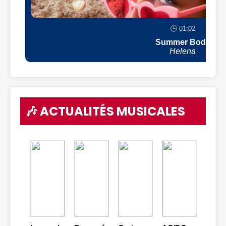
🕒 01:02
Summer Body
Helena
🎶 ACTUALITÉS MUSICALES