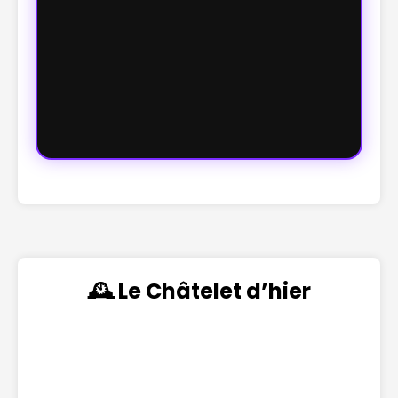
🕰️ Le Châtelet d’hier