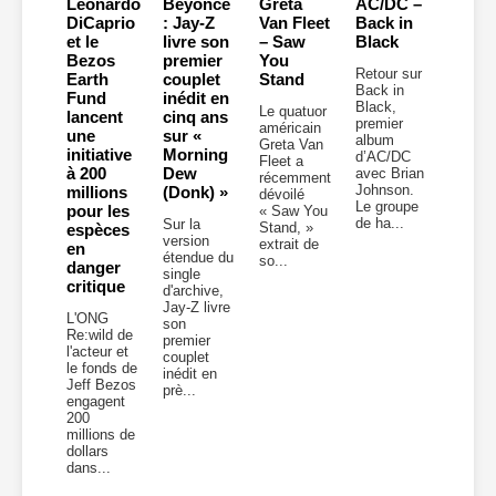
Leonardo
Beyoncé
Greta
AC/DC –
DiCaprio
: Jay-Z
Van Fleet
Back in
et le
livre son
– Saw
Black
Bezos
premier
You
Retour sur
Earth
couplet
Stand
Back in
Fund
inédit en
Black,
Le quatuor
lancent
cinq ans
premier
américain
une
sur «
album
Greta Van
initiative
Morning
d’AC/DC
Fleet a
à 200
Dew
avec Brian
récemment
Johnson.
millions
(Donk) »
dévoilé
Le groupe
pour les
« Saw You
de ha...
Sur la
Stand, »
espèces
version
extrait de
en
étendue du
so...
danger
single
critique
d'archive,
Jay-Z livre
L'ONG
son
Re:wild de
premier
l'acteur et
couplet
le fonds de
inédit en
Jeff Bezos
prè...
engagent
200
millions de
dollars
dans...