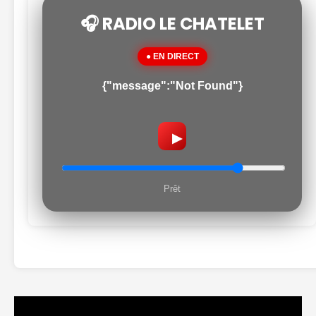
🎧 RADIO LE CHATELET
● EN DIRECT
{"message":"Not Found"}
▶
Prêt