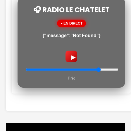
🎧 RADIO LE CHATELET
● EN DIRECT
{"message":"Not Found"}
▶
Prêt