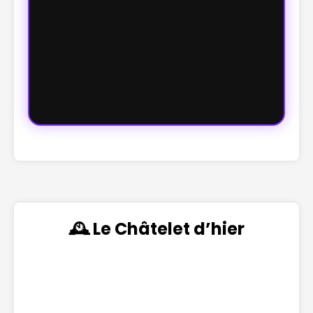
🕰️ Le Châtelet d’hier