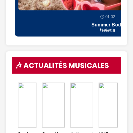
🕒 01:02
Summer Body
Helena
🎶 ACTUALITÉS MUSICALES