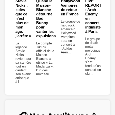
Stevie
Quand la
Hollywood
LIVE
Nicks :
Maison-
Vampires
REPORT
« dès
Blanche
de retour
: Arch
que ce
détourne
en France
Enemy
n’est
Bad
en
Le groupe de
plus de
Bunny
concert
hard rock
mon
pour
intimiste
américain
âge,
vanter les
à Paris
Hollywood
j’arrête »
expulsions
Vampires
Le groupe
sera en
de death
La
Le compte
concert à
metal
légende
TikTok
l’Adidas
mélodique
Stevie
officiel de la
Aren...
Arch
Nicks
Maison-
Enemy
revient sur
Blanche a
s’est
sa carrière
utilisé « La
fendu d’un
tout en
Mudanza »,
concert en
gardant
l’un des
clu...
son avenir
morceau...
artistique
à l...