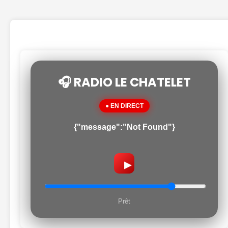
🎧 RADIO LE CHATELET
● EN DIRECT
{"message":"Not Found"}
▶
Prêt