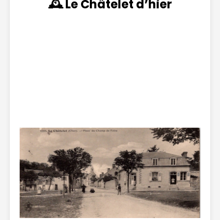
🕰️ Le Châtelet d’hier