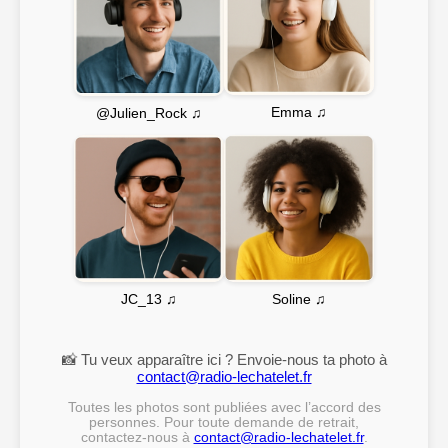
Emma ♫
@Julien_Rock ♫
Soline ♫
JC_13 ♫
📸 Tu veux apparaître ici ? Envoie-nous ta photo à
contact@radio-lechatelet.fr
Toutes les photos sont publiées avec l’accord des
personnes. Pour toute demande de retrait,
contactez-nous à
contact@radio-lechatelet.fr
.