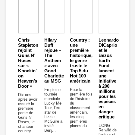
Chris
Hilary
Country :
Leonardo
Stapleton
Duff
une
DiCaprio
rejoint
rejoue «
première
et le
Guns N’
The
historique,
Bezos
Roses
Anthem
le genre
Earth
sur «
» avec
truste le
Fund
Knockin’
Good
Top 5 du
lancent
on
Charlotte
Hot 100
une
Heaven’s
au MSG
américain
initiative
Door »
à 200
En pleine
Pour la
millions
tournée
première fois
Dix ans
pour les
mondiale
de l'histoire
après avoir
espèces
Lucky Me
du
assuré la
en
Tour, l’ex-
classement
première
danger
star de
américain,
partie de
critique
Lizzie
les cinq
Guns N’
McGuire a
premières
Roses, le
L'ONG
invité
places du...
chanteur
Re:wild de
Benj...
country...
l'acteur et