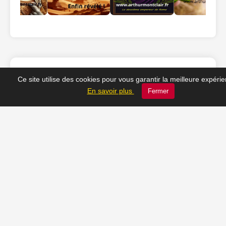
Ce site utilise des cookies pour vous garantir la meilleure expéri
❤️ Nos coups de cœur
En savoir plus
Fermer
du moment