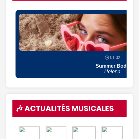
🕒 01:02
Summer Body
Helena
🎶 ACTUALITÉS MUSICALES