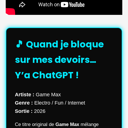
🎵 Quand je bloque
sur mes devoirs…
Y’a ChatGPT !
Artiste :
Game Max
Genre :
Electro / Fun / Internet
Sortie :
2026
Ce titre original de
Game Max
mélange