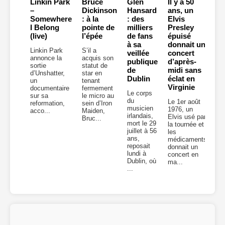
Linkin Park
Bruce
Glen
Il y a 50
–
Dickinson
Hansard
ans, un
Somewhere
: à la
: des
Elvis
I Belong
pointe de
milliers
Presley
(live)
l’épée
de fans
épuisé
à sa
donnait un
Linkin Park
S’il a
veillée
concert
annonce la
acquis son
publique
d’après-
sortie
statut de
de
midi sans
d’Unshatter,
star en
Dublin
éclat en
un
tenant
Virginie
documentaire
fermement
Le corps
sur sa
le micro au
du
Le 1er août
reformation,
sein d’Iron
musicien
1976, un
acco...
Maiden,
irlandais,
Elvis usé par
Bruc...
mort le 29
la tournée et
juillet à 56
les
ans,
médicaments
reposait
donnait un
lundi à
concert en
Dublin, où
ma...
...