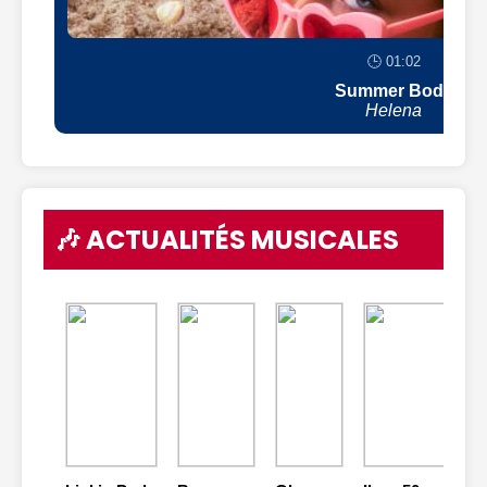
🕒 01:02
Summer Body
Helena
🎶 ACTUALITÉS MUSICALES