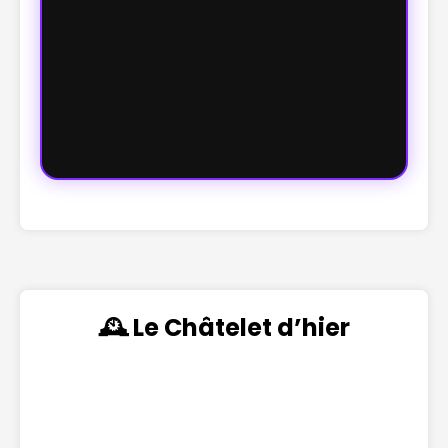
🕰️ Le Châtelet d’hier