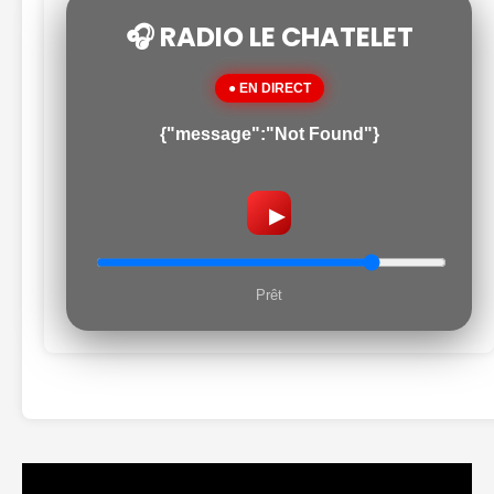
🎧 RADIO LE CHATELET
● EN DIRECT
{"message":"Not Found"}
▶
Prêt