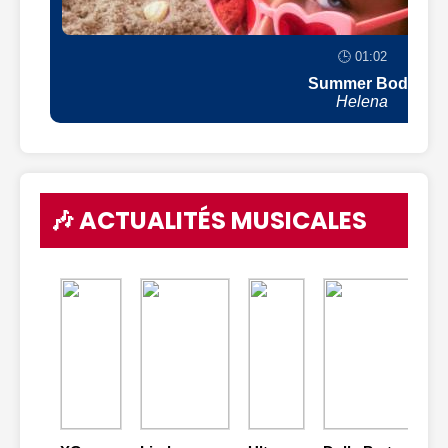
🕒 01:02
Summer Body
Helena
🎶 ACTUALITÉS MUSICALES