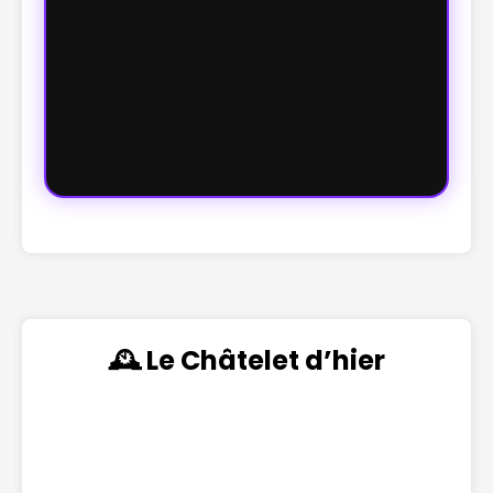
🕰️ Le Châtelet d’hier