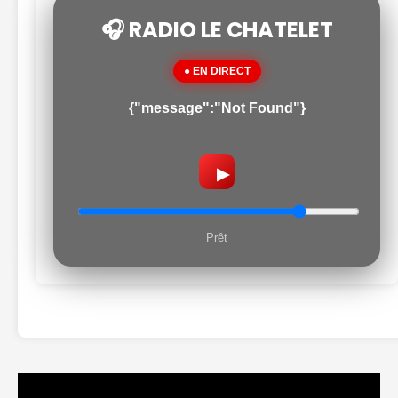
🎧 RADIO LE CHATELET
● EN DIRECT
{"message":"Not Found"}
▶
Prêt