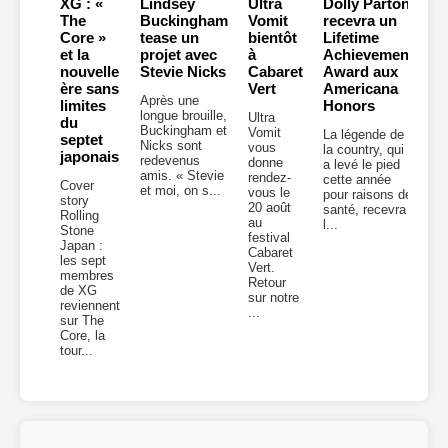
XG : «
Lindsey
Ultra
Dolly Parton
The
Buckingham
Vomit
recevra un
Core »
tease un
bientôt
Lifetime
et la
projet avec
à
Achievement
nouvelle
Stevie Nicks
Cabaret
Award aux
ère sans
Vert
Americana
Après une
limites
Honors
longue brouille,
Ultra
du
Buckingham et
Vomit
La légende de
septet
Nicks sont
vous
la country, qui
japonais
redevenus
donne
a levé le pied
amis. « Stevie
rendez-
cette année
Cover
et moi, on s...
vous le
pour raisons de
story
20 août
santé, recevra
Rolling
au
l...
Stone
festival
Japan :
Cabaret
les sept
Vert.
membres
Retour
de XG
sur notre
reviennent
...
sur The
Core, la
tour...