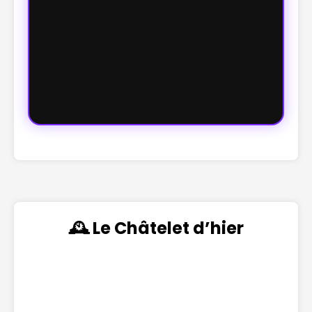
🕰️ Le Châtelet d’hier