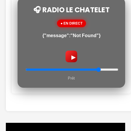
🎧 RADIO LE CHATELET
● EN DIRECT
{"message":"Not Found"}
▶
Prêt