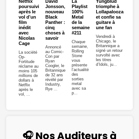
Netflix
David
La
Yungblud
poursuivi
Jonsson,
Playlist
triomphe à
après le
nouveau
100%
Lollapalooza
vol d’un
Black
Metal
et confie sa
film
Panther :
de la
guitare à
inédit
cinq
semaine
une fan
avec
choses à
#211
Vendredi à
Nicolas
savoir
Chicago, le
Chaque
Cage
Britannique a
semaine,
Annoncé
signé un retour
Rolling
au Comic-
La société
survolté avec
Stone
Con par
Op-
les titres
vous
Ryan
Fortitude
d’Idols, ju...
présente
Coogler, le
réclame au
l’actualité
Britannique
moins 105
des
de 32 ans
millions de
sorties
révélé par
dollars à
metal
Industry,
Netflix
avec sa
Rye ...
après le
p...
vol, ...
🎧 Nos Auditeurs à