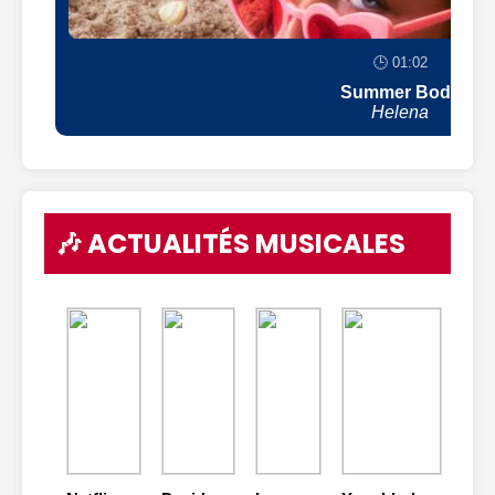
🕒 01:02
Summer Body
Helena
🎶 ACTUALITÉS MUSICALES