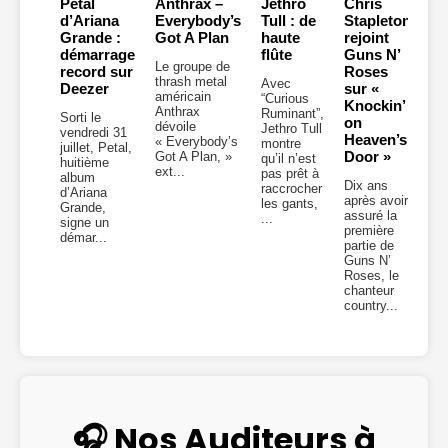
Petal
Anthrax –
Jethro
Chris
d’Ariana
Everybody’s
Tull : de
Stapleton
Grande :
Got A Plan
haute
rejoint
démarrage
flûte
Guns N’
Le groupe de
record sur
Roses
thrash metal
Avec
Deezer
sur «
américain
“Curious
Knockin’
Anthrax
Ruminant”,
Sorti le
on
dévoile
Jethro Tull
vendredi 31
Heaven’s
« Everybody’s
montre
juillet, Petal,
Door »
Got A Plan, »
qu’il n’est
huitième
ext...
pas prêt à
album
Dix ans
raccrocher
d’Ariana
après avoir
les gants,
Grande,
assuré la
...
signe un
première
démar...
partie de
Guns N’
Roses, le
chanteur
country...
🎧 Nos Auditeurs à