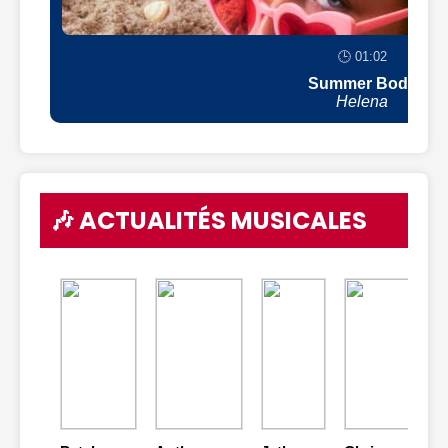
🕒 01:02
Summer Body
Helena
🎶 ACTUALITÉS MUSICALES