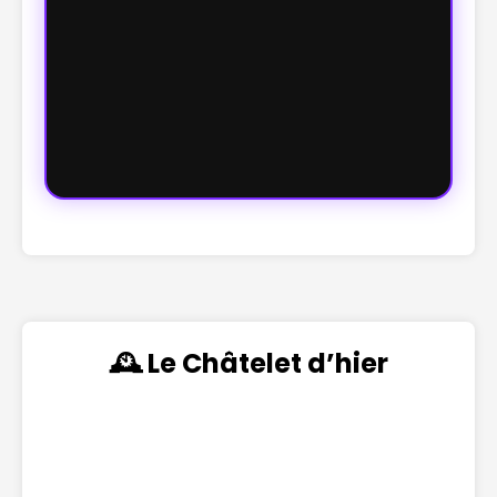
🕰️ Le Châtelet d’hier