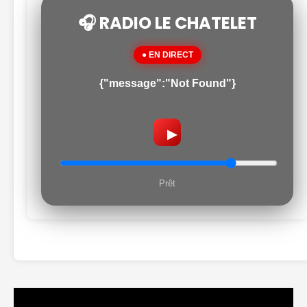
🎧 RADIO LE CHATELET
● EN DIRECT
{"message":"Not Found"}
▶
Prêt