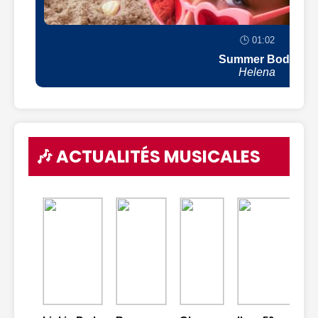
🕒 01:02
Summer Body
Helena
🎶 ACTUALITÉS MUSICALES