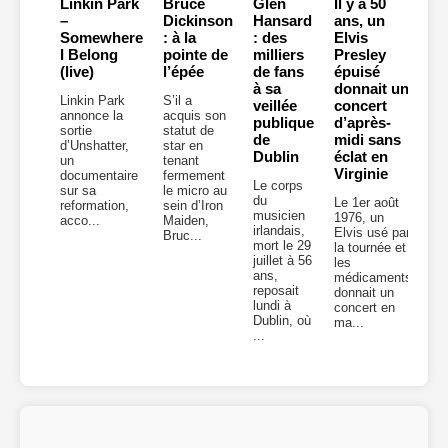
Linkin Park
Bruce
Glen
Il y a 50
–
Dickinson
Hansard
ans, un
Somewhere
: à la
: des
Elvis
I Belong
pointe de
milliers
Presley
(live)
l’épée
de fans
épuisé
à sa
donnait un
Linkin Park
S’il a
veillée
concert
annonce la
acquis son
publique
d’après-
sortie
statut de
de
midi sans
d’Unshatter,
star en
Dublin
éclat en
un
tenant
Virginie
documentaire
fermement
Le corps
sur sa
le micro au
du
Le 1er août
reformation,
sein d’Iron
musicien
1976, un
acco...
Maiden,
irlandais,
Elvis usé par
Bruc...
mort le 29
la tournée et
juillet à 56
les
ans,
médicaments
reposait
donnait un
lundi à
concert en
Dublin, où
ma...
...