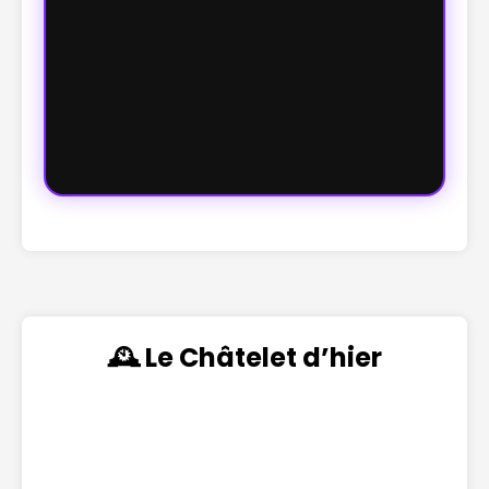
🕰️ Le Châtelet d’hier