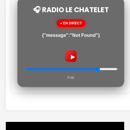
🎧 RADIO LE CHATELET
● EN DIRECT
{"message":"Not Found"}
▶
Prêt