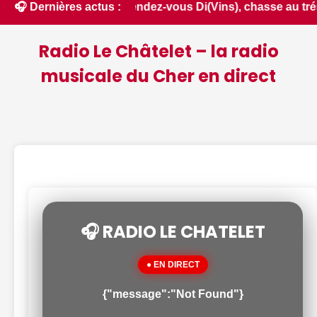
tival du Luisant, rendez-vous Di(Vins), chasse au trésor no
🎧 Dernières actus :
Radio Le Châtelet – la radio
musicale du Cher en direct
🎧 RADIO LE CHATELET
● EN DIRECT
{"message":"Not Found"}