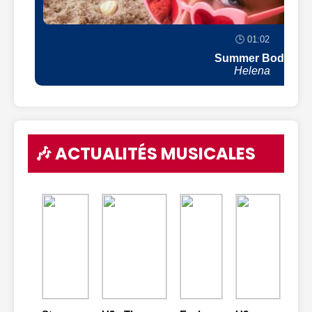
🕒 01:02
Summer Body
Helena
🎶 ACTUALITÉS MUSICALES