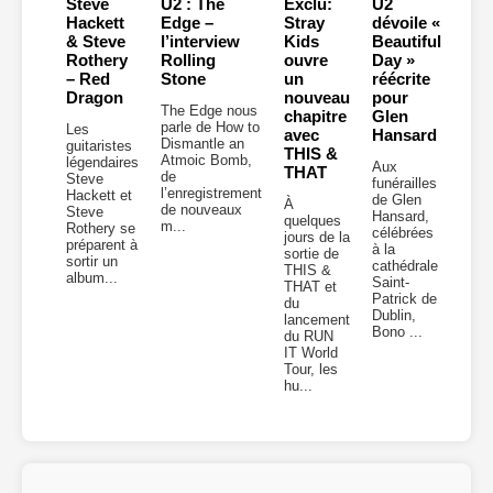
Steve
U2 : The
Exclu:
U2
Hackett
Edge –
Stray
dévoile «
& Steve
l’interview
Kids
Beautiful
Rothery
Rolling
ouvre
Day »
– Red
Stone
un
réécrite
Dragon
nouveau
pour
The Edge nous
chapitre
Glen
parle de How to
Les
avec
Hansard
Dismantle an
guitaristes
THIS &
Atmoic Bomb,
légendaires
Aux
THAT
de
Steve
funérailles
l’enregistrement
Hackett et
de Glen
À
de nouveaux
Steve
Hansard,
quelques
m...
Rothery se
célébrées
jours de la
préparent à
à la
sortie de
sortir un
cathédrale
THIS &
album...
Saint-
THAT et
Patrick de
du
Dublin,
lancement
Bono ...
du RUN
IT World
Tour, les
hu...