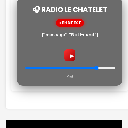
🎧 RADIO LE CHATELET
● EN DIRECT
{"message":"Not Found"}
▶
Prêt