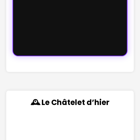
🕰️ Le Châtelet d’hier