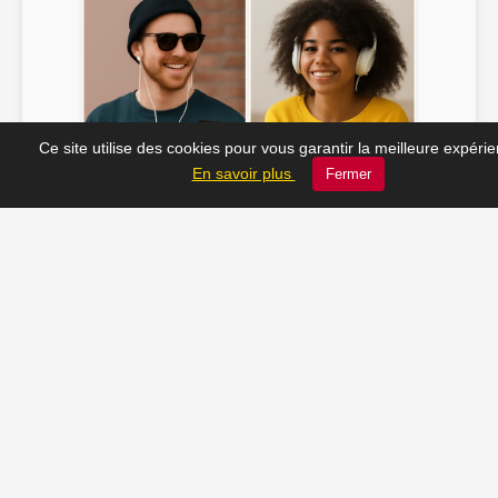
Ce site utilise des cookies pour vous garantir la meilleure expéri
Soline ♫
JC_13 ♫
En savoir plus
Fermer
📸 Tu veux apparaître ici ? Envoie-nous ta photo à
contact@radio-lechatelet.fr
Toutes les photos sont publiées avec l’accord des
personnes. Pour toute demande de retrait,
contactez-nous à
contact@radio-lechatelet.fr
.
📚 Découvrez les livres de