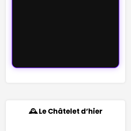
🕰️ Le Châtelet d’hier