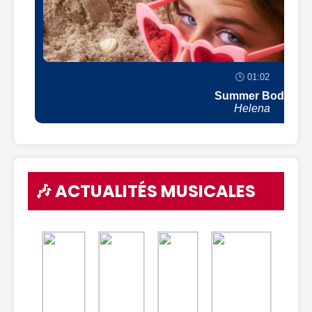
🕒 01:02
Summer Body
Helena
🎶 ACTUALITÉS MUSICALES