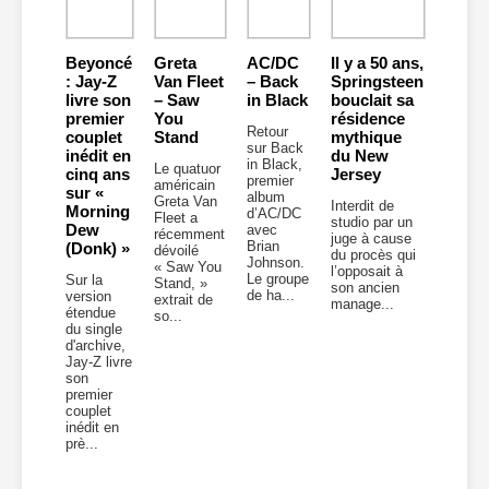
Beyoncé
Greta
AC/DC
Il y a 50 ans,
: Jay-Z
Van Fleet
– Back
Springsteen
livre son
– Saw
in Black
bouclait sa
premier
You
résidence
Retour
couplet
Stand
mythique
sur Back
inédit en
du New
in Black,
Le quatuor
cinq ans
Jersey
premier
américain
sur «
album
Greta Van
Interdit de
Morning
d’AC/DC
Fleet a
studio par un
Dew
avec
récemment
juge à cause
Brian
(Donk) »
dévoilé
du procès qui
Johnson.
« Saw You
l’opposait à
Le groupe
Sur la
Stand, »
son ancien
de ha...
version
extrait de
manage...
étendue
so...
du single
d'archive,
Jay-Z livre
son
premier
couplet
inédit en
prè...