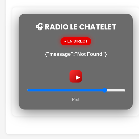
🎧 RADIO LE CHATELET
● EN DIRECT
{"message":"Not Found"}
▶
Prêt