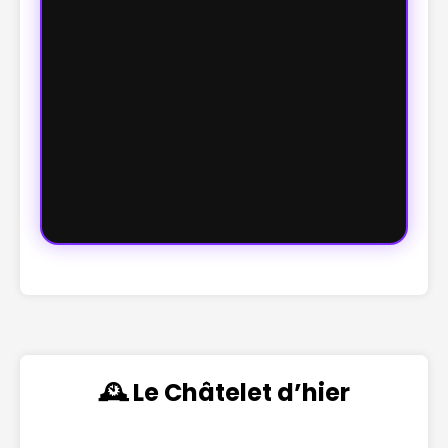
🕰️ Le Châtelet d’hier