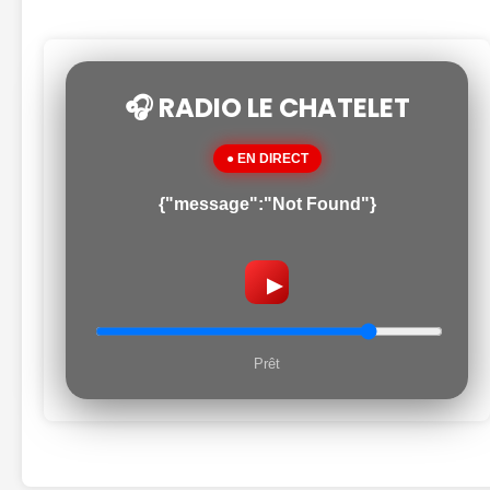
🎧 RADIO LE CHATELET
● EN DIRECT
{"message":"Not Found"}
▶
Prêt