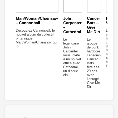
Man/Woman/Chainsaw
John
Cancer
Hulder
– Cannonball
Carpenter
Bats –
Verbo
–
Give
Découvrez Cannonball, le
Enfonce
Cathedral
Me Dirt
nouvel album du collectif
vous d
britannique
les tréf
Le
Le
Man/Woman/Chainsaw, qui
cavern
légendaire
groupe
jo...
du grou
John
de punk
de blac
Carpenter
hardcore
metal
vous invite
canadien
américa
à un nouvel
Cancer
belge
office avec
Bats
Hulder..
Cathedral,
fête ses
un disque
20 ans
cin...
avec
l’enragé
Give Me
Dir...