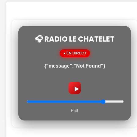
🎧 RADIO LE CHATELET
● EN DIRECT
{"message":"Not Found"}
▶
Prêt