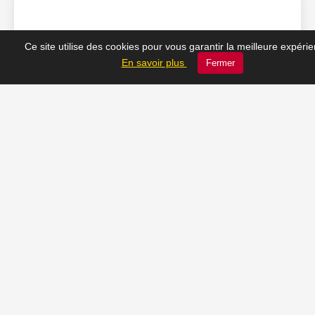
❤️ Nos coups de cœur
Ce site utilise des cookies pour vous garantir la meilleure expéri
En savoir plus
Fermer
du moment