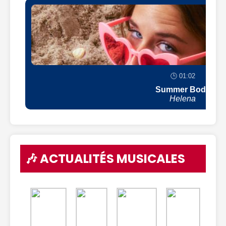
🕒 01:02
Summer Body
Helena
🎶 ACTUALITÉS MUSICALES