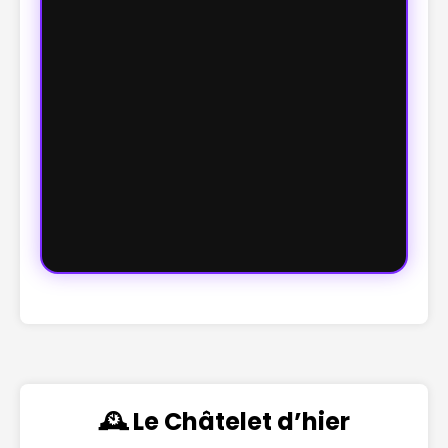
🕰️ Le Châtelet d’hier