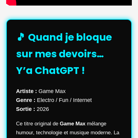
🎵 Quand je bloque
sur mes devoirs…
Y’a ChatGPT !
Artiste :
Game Max
Genre :
Electro / Fun / Internet
Sortie :
2026
Ce titre original de
Game Max
mélange
humour, technologie et musique moderne. La