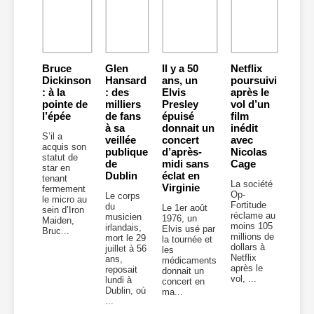
Bruce
Glen
Il y a 50
Netflix
Dickinson
Hansard
ans, un
poursuivi
: à la
: des
Elvis
après le
pointe de
milliers
Presley
vol d’un
l’épée
de fans
épuisé
film
à sa
donnait un
inédit
S’il a
veillée
concert
avec
acquis son
publique
d’après-
Nicolas
statut de
de
midi sans
Cage
star en
Dublin
éclat en
tenant
La société
Virginie
fermement
Op-
Le corps
le micro au
Fortitude
du
Le 1er août
sein d’Iron
réclame au
musicien
1976, un
Maiden,
moins 105
irlandais,
Elvis usé par
Bruc...
millions de
mort le 29
la tournée et
dollars à
juillet à 56
les
Netflix
ans,
médicaments
après le
reposait
donnait un
vol, ...
lundi à
concert en
Dublin, où
ma...
...