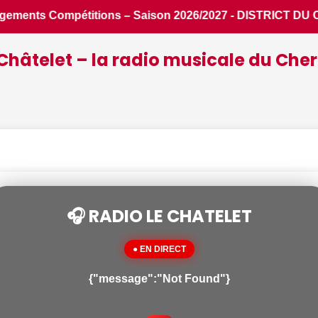
027 - DISTRICT DU CHER DE FOOTBALL
Châtelet – la radio musicale du Cher
🎧 RADIO LE CHATELET
● EN DIRECT
{"message":"Not Found"}