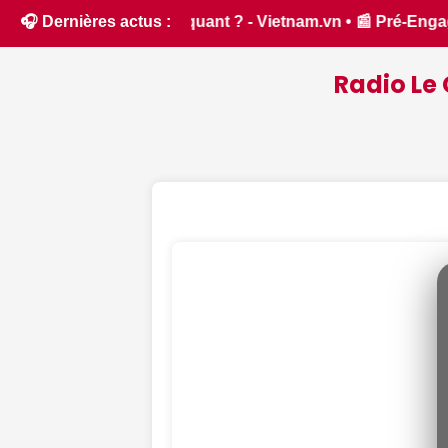
Vietnam.vn • 📰 Pré-Engagements Compétitions – Saison 2026/2
🎧 Dernières actus :
Radio Le 