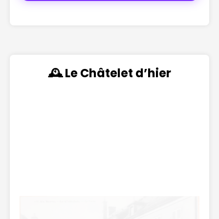
🕰️ Le Châtelet d’hier