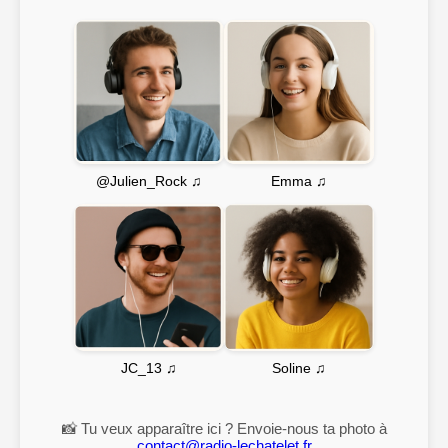
Emma ♫
@Julien_Rock ♫
Soline ♫
JC_13 ♫
📸 Tu veux apparaître ici ? Envoie-nous ta photo à
contact@radio-lechatelet.fr