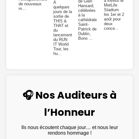
a investi le
de Glen
À
de nouveaux
MetLife
Hansard,
quelques
m...
Stadium
célébrées
jours de la
les 1er et 2
à la
sortie de
août pour
cathédrale
THIS &
deux
Saint-
THAT et
conce...
Patrick de
du
Dublin,
lancement
Bono ...
du RUN
IT World
Tour, les
hu...
🎧 Nos Auditeurs à
l’Honneur
Ils nous écoutent chaque jour… et nous leur
rendons hommage !