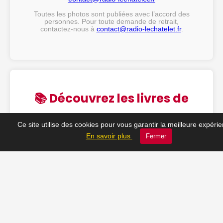
Toutes les photos sont publiées avec l’accord des
personnes. Pour toute demande de retrait,
contactez-nous à
contact@radio-lechatelet.fr
.
📚 Découvrez les livres de
notre partenaire Arthur
Ce site utilise des cookies pour vous garantir la meilleure expéri
Montclair !
En savoir plus
Fermer
Des récits captivants, des biographies puissantes…
disponibles sur Amazon.