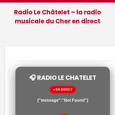
Radio Le Châtelet – la radio
musicale du Cher en direct
🎧 RADIO LE CHATELET
● EN DIRECT
{"message":"Not Found"}