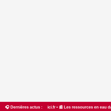
s l'Aude - ici.fr • 📰 Les ressources en eau dans un état cr
🎧 Dernières actus :