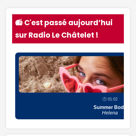
📻 C'est passé aujourd’hui
sur Radio Le Châtelet !
🕒 01:02
Summer Body
Helena