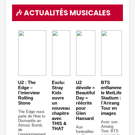
🎶 ACTUALITÉS MUSICALES
U2 : The
Exclu:
U2
BTS
Edge –
Stray
dévoile «
enflamme
l’interview
Kids
Beautiful
le MetLife
Rolling
ouvre
Day »
Stadium :
Stone
un
réécrite
l’Arirang
nouveau
pour
Tour en
The Edge nous
chapitre
Glen
images
parle de How to
avec
Hansard
Dismantle an
Avec son
THIS &
Atmoic Bomb,
Arirang
Aux
THAT
de
Tour, BTS
funérailles
l’enregistrement