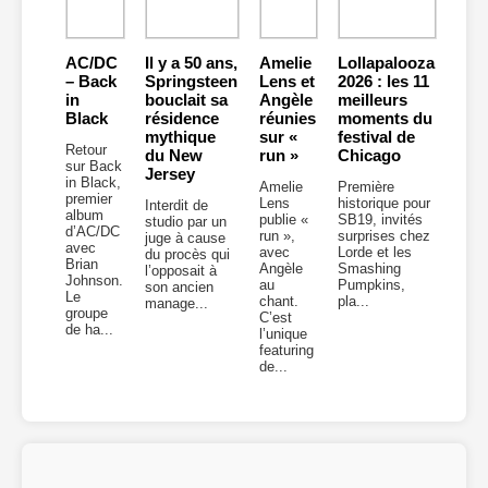
AC/DC
Il y a 50 ans,
Amelie
Lollapalooza
– Back
Springsteen
Lens et
2026 : les 11
in
bouclait sa
Angèle
meilleurs
Black
résidence
réunies
moments du
mythique
sur «
festival de
Retour
du New
run »
Chicago
sur Back
Jersey
in Black,
Amelie
Première
premier
Lens
historique pour
Interdit de
album
publie «
SB19, invités
studio par un
d’AC/DC
run »,
surprises chez
juge à cause
avec
avec
Lorde et les
du procès qui
Brian
Angèle
Smashing
l’opposait à
Johnson.
au
Pumpkins,
son ancien
Le
chant.
pla...
manage...
groupe
C’est
de ha...
l’unique
featuring
de...