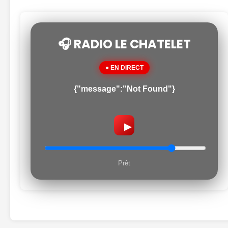
🎧 RADIO LE CHATELET
● EN DIRECT
{"message":"Not Found"}
▶
Prêt