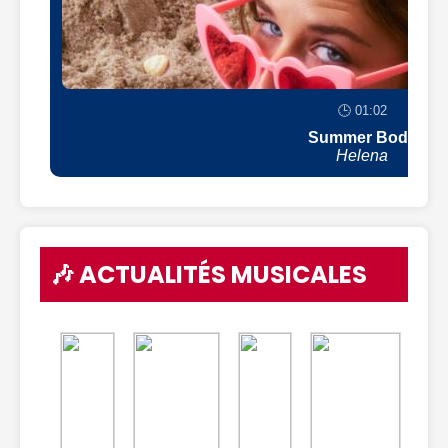
🕒 01:02
Summer Body
Helena
🎶 ACTUALITÉS MUSICALES