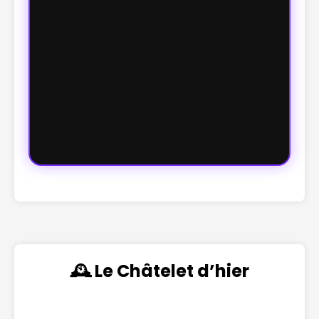
🕰️ Le Châtelet d’hier